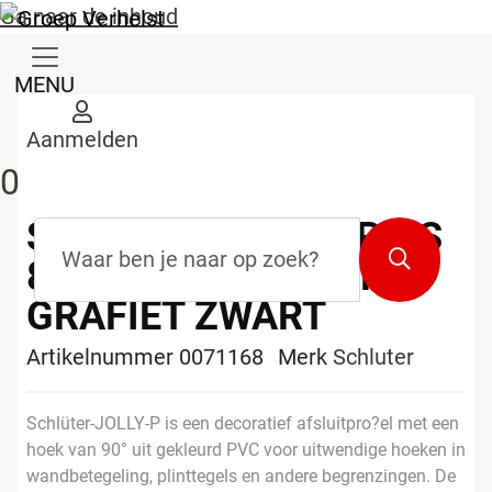
Ga naar de inhoud
MENU
Aanmelden
0
SCHLUTER JOLLY P GS
Zoekterm
*
Zoeken
80 L=2,50M H=8MM
GRAFIET ZWART
Artikelnummer 0071168
Merk
Schluter
Schlüter-JOLLY-P is een decoratief afsluitpro?el met een
hoek van 90° uit gekleurd PVC voor uitwendige hoeken in
wandbetegeling, plinttegels en andere begrenzingen. De