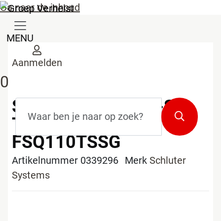
Ga naar de inhoud
MENU
Aanmelden
0
SCHLUTER-FINEC-SQ-
Zoekterm
*
Zoeken
TSSG 2,5M
FSQ110TSSG
Artikelnummer 0339296
Merk
Schluter
Systems