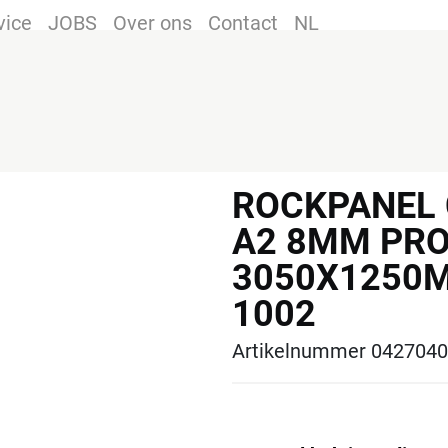
vice
JOBS
Over ons
Contact
NL
ROCKPANEL
A2 8MM PR
3050X1250M
1002
Artikelnummer 0427040