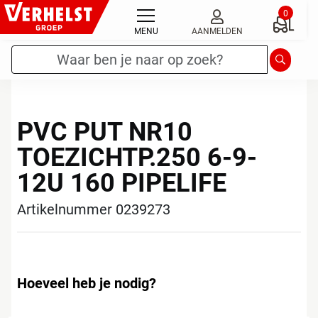
Ga
0
naar
MENU
AANMELDEN
de
Zoekterm
*
Zoeken
inhoud
PVC PUT NR10
TOEZICHTP.250 6-9-
12U 160 PIPELIFE
Artikelnummer 0239273
Hoeveel heb je nodig?