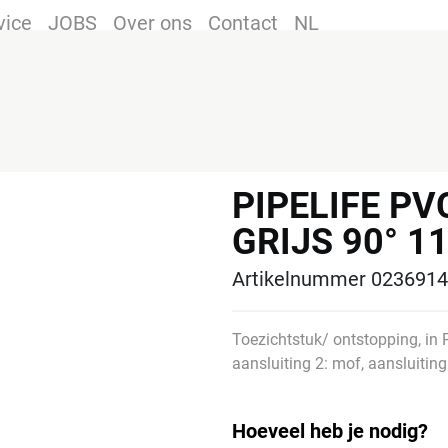
vice
JOBS
Over ons
Contact
NL
PIPELIFE P
GRIJS 90° 1
Artikelnummer 023691
Toezichtstuk/ ontstopping, in P
aansluiting 2: mof, aansluiting
Hoeveel heb je nodig?