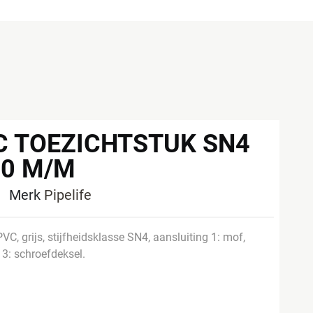
VC TOEZICHTSTUK SN4
10 M/M
4
Merk
Pipelife
VC, grijs, stijfheidsklasse SN4, aansluiting 1: mof,
 3: schroefdeksel.