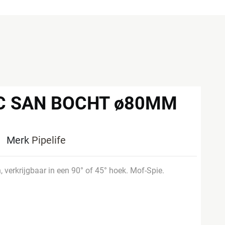
VC SAN BOCHT ø80MM
0
Merk
Pipelife
 verkrijgbaar in een 90° of 45° hoek. Mof-Spie.