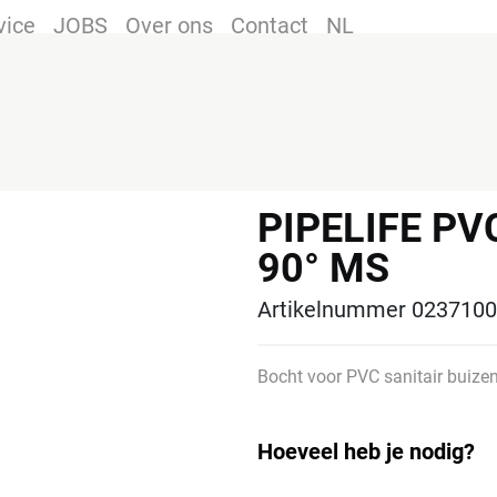
vice
JOBS
Over ons
Contact
NL
PIPELIFE P
90° MS
Artikelnummer 023710
Bocht voor PVC sanitair buizen,
Hoeveel heb je nodig?