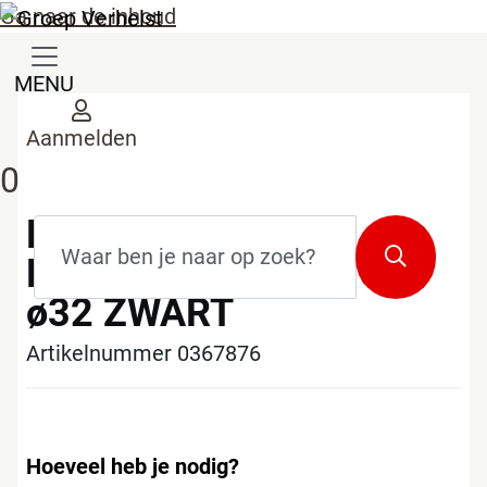
Ga naar de inhoud
MENU
Aanmelden
0
PIPELIFE PP
Zoekterm
*
Zoeken
MASTER3PLUS STOP
ø32 ZWART
Artikelnummer 0367876
Hoeveel heb je nodig?