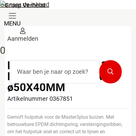
Ga naar de inhoud
MENU
Aanmelden
0
PIPELIFE MASTER 3
Zoekterm
*
Zoeken
PLUS T-STUK 45° MS
ø50X40MM
Artikelnummer 0367851
Gemoft hulpstuk voor de Master3plus buizen. Met
betrouwbare EPDM dichtingsring, verstevigingsribben,
om het hulpstuk snel en correct uit te lijnen en