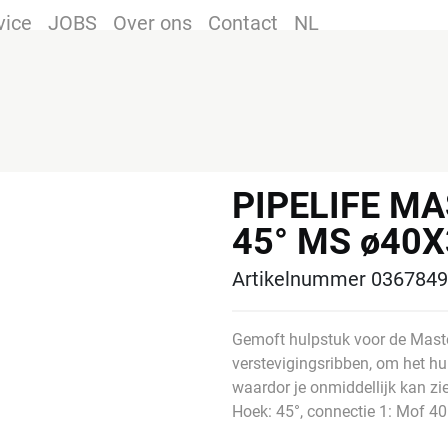
vice
JOBS
Over ons
Contact
NL
PIPELIFE MA
45° MS ø40
Artikelnummer 0367849
Gemoft hulpstuk voor de Mast
verstevigingsribben, om het hul
waardor je onmiddellijk kan zi
Hoek: 45°, connectie 1: Mof 