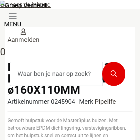
Ga naar de inhoud
MENU
Aanmelden
0
PIPELIFE MASTER 3
Zoekterm
*
Zoeken
PLUS T-STUK 45° MS
ø160X110MM
Artikelnummer 0245904
Merk
Pipelife
Gemoft hulpstuk voor de Master3plus buizen. Met
betrouwbare EPDM dichtingsring, verstevigingsribben,
om het hulpstuk snel en correct uit te lijnen en