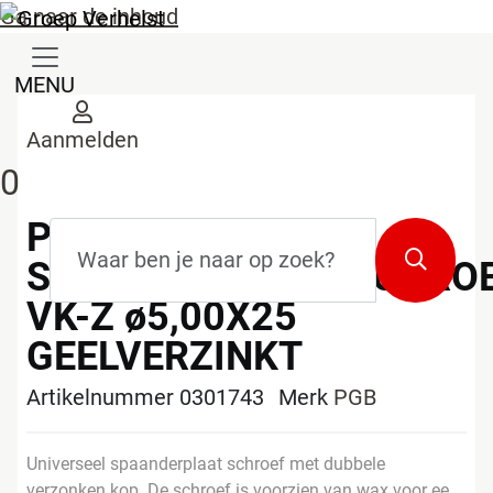
Ga naar de inhoud
MENU
Aanmelden
0
PGB
Zoekterm
*
Zoeken
SPAANDERPLAATSCHRO
VK-Z ø5,00X25
GEELVERZINKT
Artikelnummer 0301743
Merk
PGB
Universeel spaanderplaat schroef met dubbele
verzonken kop. De schroef is voorzien van wax voor ee