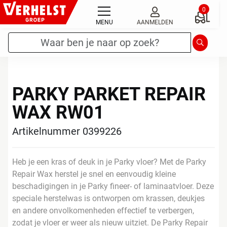
Ga
0
naar
MENU
AANMELDEN
de
Zoekterm
*
Zoeken
inhoud
PARKY PARKET REPAIR
WAX RW01
Artikelnummer 0399226
Heb je een kras of deuk in je Parky vloer? Met de Parky
Repair Wax herstel je snel en eenvoudig kleine
beschadigingen in je Parky fineer- of laminaatvloer. Deze
speciale herstelwas is ontworpen om krassen, deukjes
en andere onvolkomenheden effectief te verbergen,
zodat je vloer er weer als nieuw uitziet. De Parky Repair