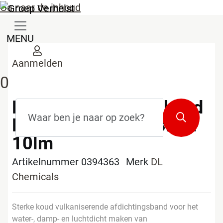
Ga naar de inhoud
MENU
Aanmelden
0
DL Chemicals Paraband
Zoekterm
*
Zoeken
Butyl Tape 300x0,8mm
10lm
Artikelnummer 0394363
Merk
DL
Chemicals
Sterke koud vulkaniserende afdichtingsband voor het
water-, damp- en luchtdicht maken van