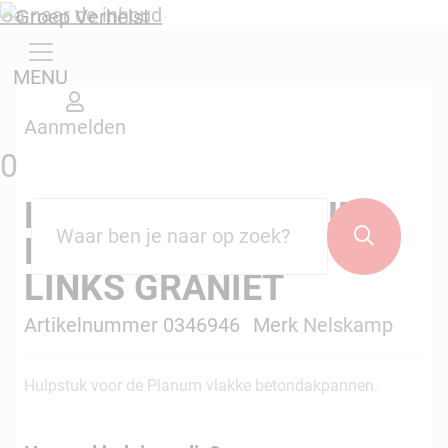
Ga naar de inhoud
MENU
Aanmelden
0
NELSKAMP PLANUM
Zoekterm
*
Zoeken
HALVE GEVELPAN
LINKS GRANIET
Artikelnummer 0346946
Merk
Nelskamp
Hulpstuk voor de Planum vlakke betondakpannen.