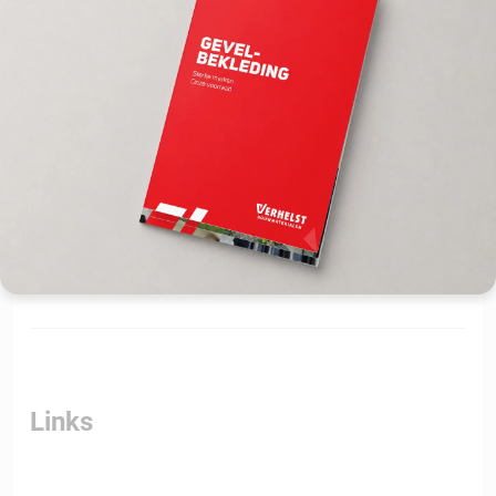
Productnaam
HALVE GEVELPAN
Downloads
Links