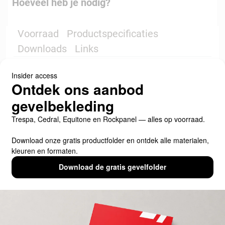
Hoeveel heb je nodig?
Voorraad
Productspecificaties
Downloads
Links
Voorraad
Productspecificaties
Filtervelden