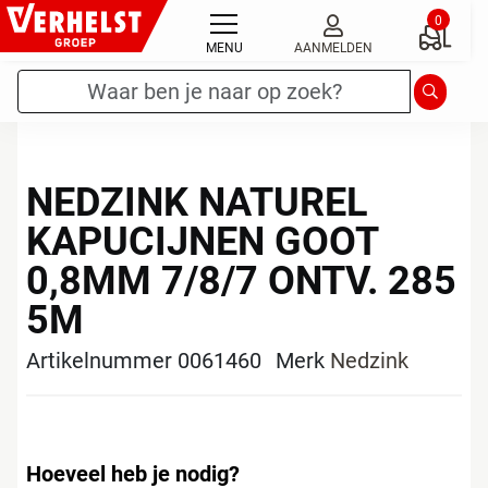
Ga
0
naar
MENU
AANMELDEN
de
Zoekterm
*
Zoeken
inhoud
NEDZINK NATUREL
KAPUCIJNEN GOOT
0,8MM 7/8/7 ONTV. 285
5M
Artikelnummer 0061460
Merk
Nedzink
Hoeveel heb je nodig?