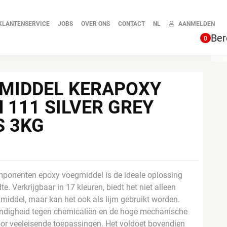
KLANTENSERVICE
JOBS
OVER ONS
CONTACT
NL
AANMELDEN
Ber
0
MIDDEL KERAPOXY
 111 SILVER GREY
S 3KG
mponenten epoxy voegmiddel is de ideale oplossing
 Verkrijgbaar in 17 kleuren, biedt het niet alleen
gmiddel, maar kan het ook als lijm gebruikt worden.
tendigheid tegen chemicaliën en de hoge mechanische
 voor veeleisende toepassingen. Het voldoet bovendien