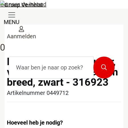
Ga naar de inhoud
MENU
Aanmelden
0
Lyreco plakbandhouder,
Zoekterm
*
Zoeken
voor rol tape van 19 mm
breed, zwart - 316923
Artikelnummer 0449712
Hoeveel heb je nodig?