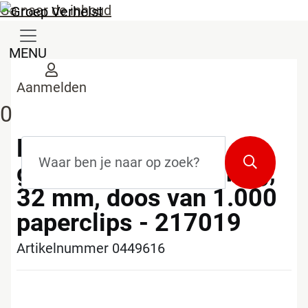
Ga naar de inhoud
MENU
Aanmelden
0
Lyreco paperclip,
Zoekterm
*
Zoeken
gegalvaniseerd, puntig,
32 mm, doos van 1.000
paperclips - 217019
Artikelnummer 0449616