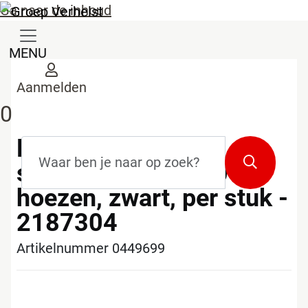
Ga naar de inhoud
MENU
Aanmelden
0
Lyreco Budget
Zoekterm
*
Zoeken
showalbum, A4, 20
hoezen, zwart, per stuk -
2187304
Artikelnummer 0449699