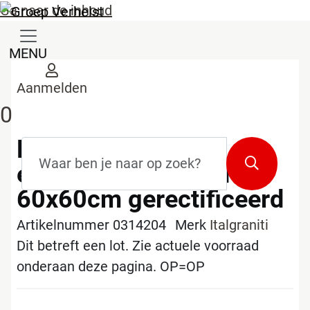
Ga naar de inhoud
MENU
Aanmelden
0
Lot tegels lux
Zoekterm
*
Zoeken
experience statuarietto
60x60cm gerectificeerd
Artikelnummer 0314204
Merk
Italgraniti
Dit betreft een lot. Zie actuele voorraad
onderaan deze pagina. OP=OP