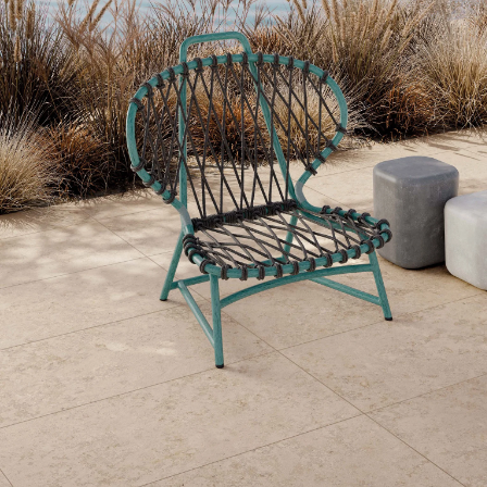
Links
Hulp
nodig bij je aankoop?