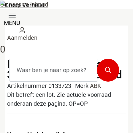
Ga naar de inhoud
MENU
Aanmelden
0
Lot tegels docks warm
Zoekterm
*
Zoeken
30x60cm gerectificeerd
Artikelnummer 0133723
Merk
ABK
Dit betreft een lot. Zie actuele voorraad
onderaan deze pagina. OP=OP