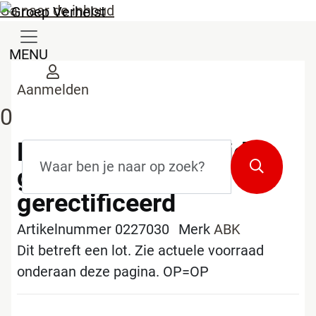
Ga naar de inhoud
MENU
Aanmelden
0
Lot tegels Alpes wide
Zoekterm
*
Zoeken
grey 80x80cm
gerectificeerd
Artikelnummer 0227030
Merk
ABK
Dit betreft een lot. Zie actuele voorraad
onderaan deze pagina. OP=OP