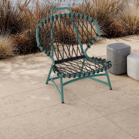
Links
Hulp
nodig bij je aankoop?