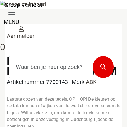
Ga naar de inhoud
MENU
Aanmelden
0
LOT TEGELS ABK
Zoekterm
*
Zoeken
DOCKS GREY 60X60CM
Artikelnummer 7700143
Merk
ABK
Laatste dozen van deze tegels, OP = OP! De kleuren op
de foto kunnen afwijken van de werkelijke kleuren van de
tegels. Wilt u zeker zijn, dan kunt u de tegels komen
bezichtigen in onze vestiging in Oudenburg tijdens de
openingsuren.