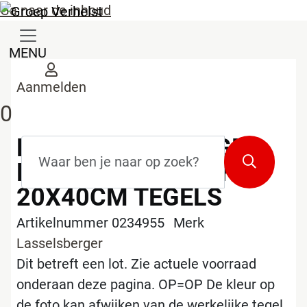
Ga naar de inhoud
MENU
Aanmelden
0
LOT LASSELSBERGER
Zoekterm
*
Zoeken
EXTRA DARK GREY
20X40CM TEGELS
Artikelnummer 0234955
Merk
Lasselsberger
Dit betreft een lot. Zie actuele voorraad
onderaan deze pagina. OP=OP De kleur op
de foto kan afwijken van de werkelijke tegel.