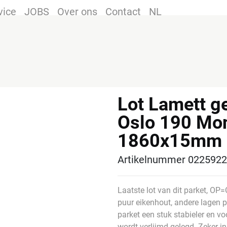
vice
JOBS
Over ons
Contact
NL
Lot Lamett ge
Oslo 190 Mo
1860x15mm
Artikelnummer 022592
Laatste lot van dit parket, OP=
puur eikenhout, andere lagen p
parket een stuk stabieler en v
wordt verlijmd gelegd. Zeker i