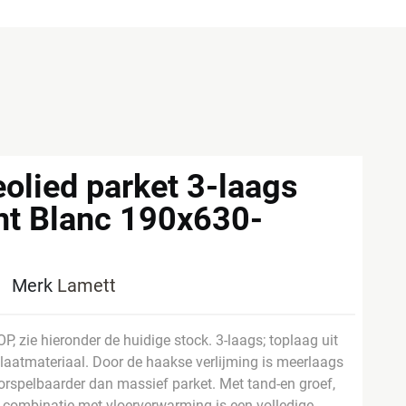
olied parket 3-laags
nt Blanc 190x630-
2
Merk
Lamett
OP, zie hieronder de huidige stock. 3-laags; toplaag uit
laatmateriaal. Door de haakse verlijming is meerlaags
oorspelbaarder dan massief parket. Met tand-en groef,
n combinatie met vloerverwarming is een volledige