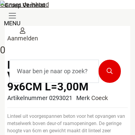
Ga naar de inhoud
MENU
Aanmelden
0
LINTEEL
Zoekterm
*
Zoeken
VOORGESPANNEN
9x6CM L=3,00M
Artikelnummer 0293021
Merk
Coeck
Linteel uit voorgespannen beton voor het opvangen van
metselwerk boven deur-of raamopeningen. De geringe
hoogte van 6cm en gewicht maakt dit linteel zeer