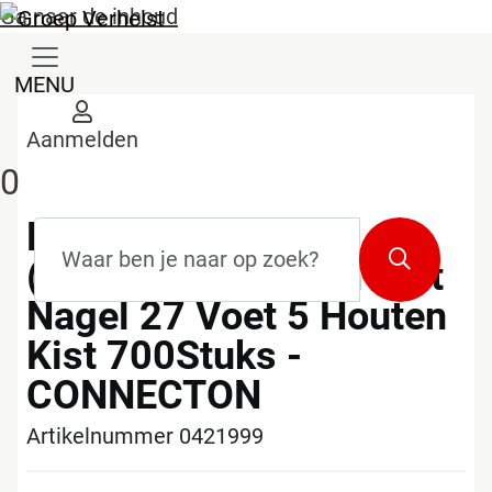
Ga naar de inhoud
MENU
Aanmelden
0
Leihaak Inox 304
Zoekterm
*
Zoeken
(18/10) 2.7x90mm Bult
Nagel 27 Voet 5 Houten
Kist 700Stuks -
CONNECTON
Artikelnummer 0421999