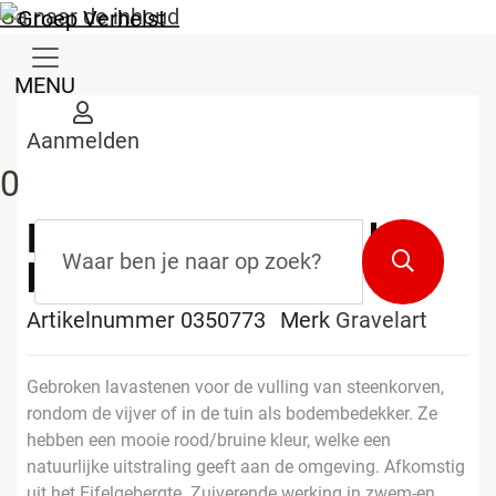
Ga naar de inhoud
MENU
Aanmelden
0
Lava stenen 16/32 big
Zoekterm
*
Zoeken
bag 500kg
Artikelnummer 0350773
Merk
Gravelart
Gebroken lavastenen voor de vulling van steenkorven,
rondom de vijver of in de tuin als bodembedekker. Ze
hebben een mooie rood/bruine kleur, welke een
natuurlijke uitstraling geeft aan de omgeving. Afkomstig
uit het Eifelgebergte. Zuiverende werking in zwem-en