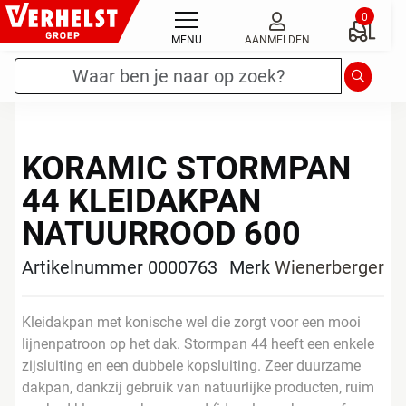
Ga
0
naar
MENU
AANMELDEN
de
Zoekterm
*
Zoeken
inhoud
KORAMIC STORMPAN
44 KLEIDAKPAN
NATUURROOD 600
Artikelnummer 0000763
Merk
Wienerberger
Kleidakpan met konische wel die zorgt voor een mooi
lijnenpatroon op het dak. Stormpan 44 heeft een enkele
zijsluiting en een dubbele kopsluiting. Zeer duurzame
dakpan, dankzij gebruik van natuurlijke producten, ruim