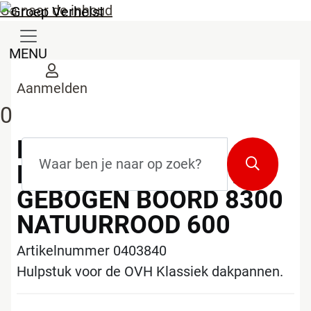
Ga naar de inhoud
MENU
Aanmelden
0
KORAMIC OVH
Zoekterm
*
Zoeken
KLASSIEK PAN MET
GEBOGEN BOORD 8300
NATUURROOD 600
Artikelnummer 0403840
Hulpstuk voor de OVH Klassiek dakpannen.