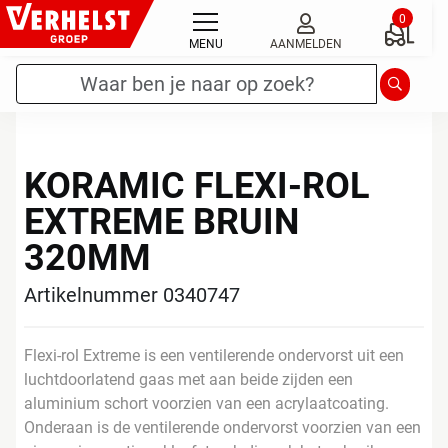
Ga
0
naar
MENU
AANMELDEN
de
Zoekterm
*
Zoeken
inhoud
KORAMIC FLEXI-ROL
EXTREME BRUIN
320MM
Artikelnummer 0340747
Flexi-rol Extreme is een ventilerende ondervorst uit een
luchtdoorlatend gaas met aan beide zijden een
aluminium schort voorzien van een acrylaatcoating.
Onderaan is de ventilerende ondervorst voorzien van een