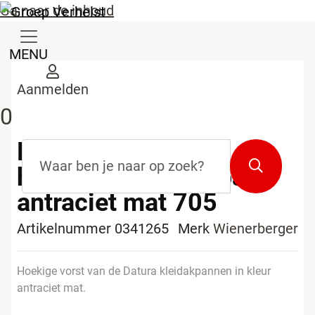
Ga naar de inhoud
MENU
Aanmelden
0
KORAMIC Datura
Zoekterm
*
Zoeken
hoekige vorst dakpan
antraciet mat 705
Artikelnummer 0341265
Merk
Wienerberger
Hoekige vorst van de Datura kleidakpannen in kleur
antraciet mat.