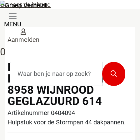
Ga naar de inhoud
MENU
Aanmelden
0
KORAMIC 44
Zoekterm
*
Zoeken
KABELDOORVOERPAN
8958 WIJNROOD
GEGLAZUURD 614
Artikelnummer 0404094
Hulpstuk voor de Stormpan 44 dakpannen.