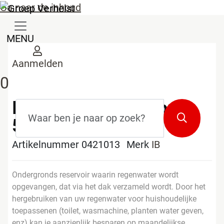
Ga naar de inhoud
MENU
Aanmelden
0
Ibeton regenwaterput
Zoekterm
*
Zoeken
5000L laag model
Artikelnummer 0421013
Merk
IB
Ondergronds reservoir waarin regenwater wordt
opgevangen, dat via het dak verzameld wordt. Door het
hergebruiken van uw regenwater voor huishoudelijke
toepassenen (toilet, wasmachine, planten water geven,
enz) kan je aanzienlijk besparen op maandelijkse