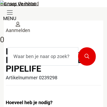
Ga naar de inhoud
MENU
Aanmelden
0
HDPE WATER 50x4.6
Zoekterm
*
Zoeken
PN12 100 m ZW/BL
PIPELIFE
Artikelnummer 0239298
Hoeveel heb je nodig?