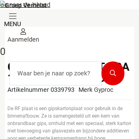
Ga naar de inhoud
MENU
Aanmelden
0
GYPROC RF PLAAT ABA
Zoekterm
*
Zoeken
12,5MM 2600X600
Artikelnummer 0339793
Merk
Gyproc
De RF plaat is een gipskartonplaat voor gebruik in de
binnenafbouw. Ze is samengesteld uit een kern van
onbrandbaar gips, omhuld met een speciaal, sterk karton
met toevoeging van glasvezels en bijzondere additieven
voor een verbeterde kernsamenhang bij hoge