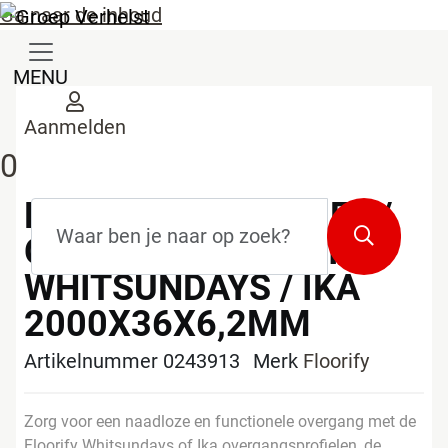
Ga naar de inhoud
MENU
Aanmelden
0
FLOORIFY T-PROFIEL /
Zoekterm
*
Zoeken
OVERGANGSPROFIEL
WHITSUNDAYS / IKA
2000X36X6,2MM
Artikelnummer 0243913
Merk
Floorify
Zorg voor een naadloze en functionele overgang met de
Floorify Whitsundays of Ika overgangsprofielen, de