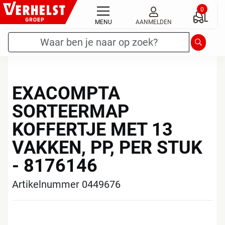
Ga
0
naar
MENU
AANMELDEN
de
Zoekterm
*
Zoeken
inhoud
EXACOMPTA
SORTEERMAP
KOFFERTJE MET 13
VAKKEN, PP, PER STUK
- 8176146
Artikelnummer 0449676