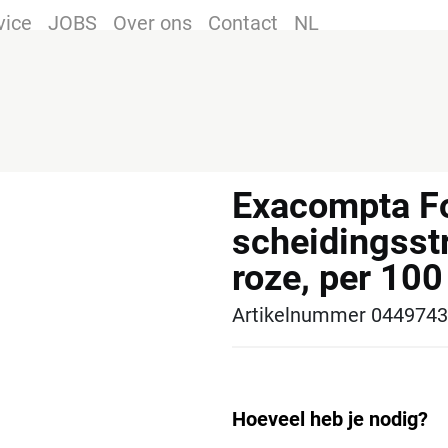
vice
JOBS
Over ons
Contact
NL
Exacompta F
scheidingsst
roze, per 10
Artikelnummer 0449743
Hoeveel heb je nodig?