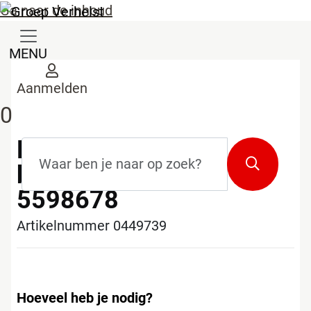
Ga naar de inhoud
MENU
Aanmelden
0
Esselte 623904
Zoekterm
*
Zoeken
brievenbak, grijs -
5598678
Artikelnummer 0449739
Hoeveel heb je nodig?