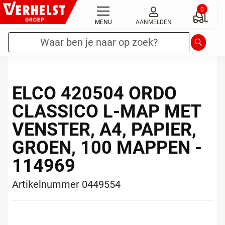
Ga
0
naar
MENU
AANMELDEN
de
Zoekterm
*
Zoeken
inhoud
ELCO 420504 ORDO
CLASSICO L-MAP MET
VENSTER, A4, PAPIER,
GROEN, 100 MAPPEN -
114969
Artikelnummer 0449554