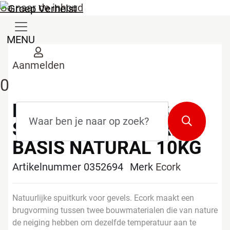
Ga naar de inhoud
MENU
Aanmelden
0
ECORK SPUITGIPS
Zoekterm
*
Zoeken
STANDAARD KORREL
BASIS NATURAL 10KG
Artikelnummer 0352694
Merk
Ecork
Natuurlijke spuitkurk voor gevels. Ecork maakt een
brugvorming tussen twee bouwmaterialen die van nature
de neiging hebben om dezelfde temperatuur aan te