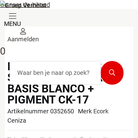
Ga naar de inhoud
MENU
Aanmelden
0
ECORK SPUITGIPS
Zoekterm
*
Zoeken
STANDAARD KORREL
BASIS BLANCO +
PIGMENT CK-17
Artikelnummer 0352650
Merk
Ecork
Ceniza