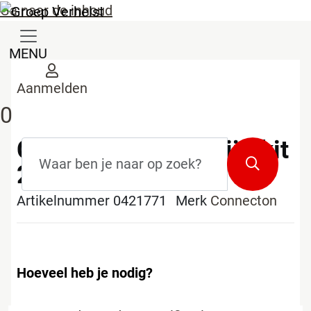
Ga naar de inhoud
MENU
Aanmelden
0
Connectkit EPDM lijmkit
Zoekterm
*
Zoeken
290ml
Artikelnummer 0421771
Merk
Connecton
Hoeveel heb je nodig?