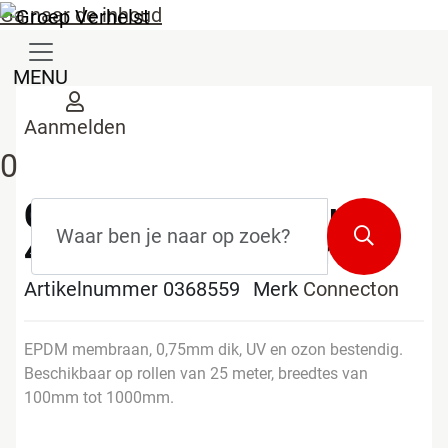
Ga naar de inhoud
MENU
Aanmelden
0
Connectflex S 0,75mm
Zoekterm
*
Zoeken
400mm 2x25m/karton
Artikelnummer 0368559
Merk
Connecton
EPDM membraan, 0,75mm dik, UV en ozon bestendig.
Beschikbaar op rollen van 25 meter, breedtes van
100mm tot 1000mm.