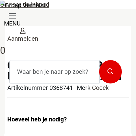
Ga naar de inhoud
MENU
Aanmelden
0
Coeck terrastegel 2.0
Zoekterm
*
Zoeken
Urban grey 60x60x2cm
Artikelnummer 0368741
Merk
Coeck
Hoeveel heb je nodig?