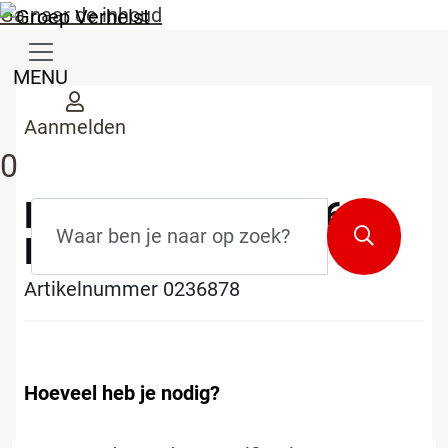
Ga naar de inhoud
MENU
Aanmelden
0
BOCHT SN4 30G 160
Zoekterm
*
Zoeken
M/S RBR PIPELIFE
Artikelnummer 0236878
Hoeveel heb je nodig?