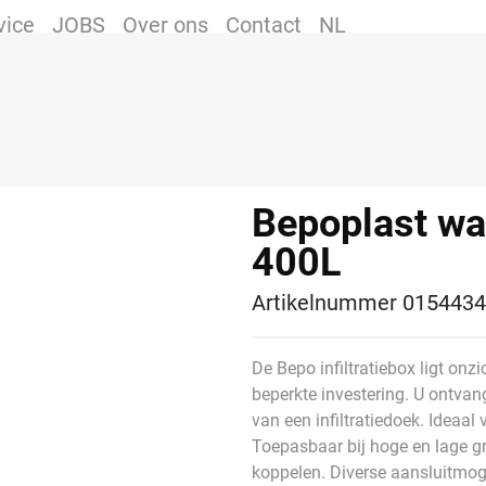
vice
JOBS
Over ons
Contact
NL
Bepoplast wat
400L
Artikelnummer 015443
De Bepo infiltratiebox ligt onz
beperkte investering. U ontvang
van een infiltratiedoek. Ideaal 
Toepasbaar bij hoge en lage g
koppelen. Diverse aansluitmog