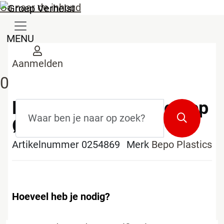
Ga naar de inhoud
MENU
Aanmelden
0
Bepoplast terugslagklep
Zoekterm
*
Zoeken
Ø160mm
Artikelnummer 0254869
Merk
Bepo Plastics
Hoeveel heb je nodig?