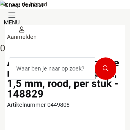
Ga naar de inhoud
MENU
Aanmelden
0
Artline 70N permanente
Zoekterm
*
Zoeken
marker, fijn, ronde punt,
1,5 mm, rood, per stuk -
148829
Artikelnummer 0449808